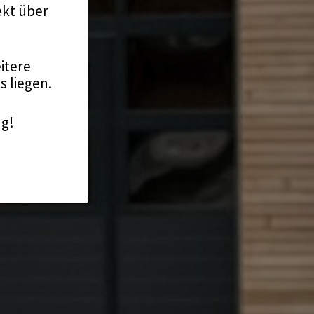
ekt über
itere
 liegen.
ng!