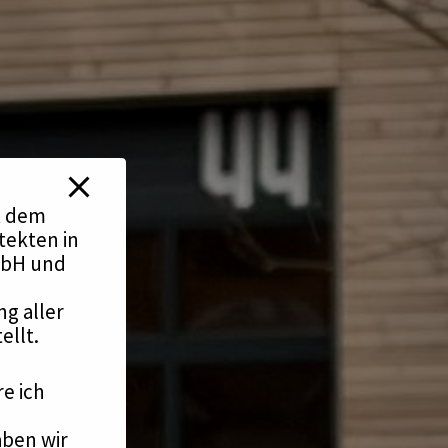
it dem
tekten in
mbH und
g aller
ellt.
re ich
aben wir