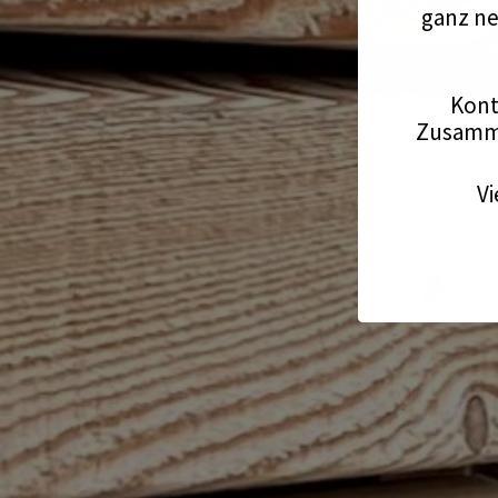
ganz ne
Kont
Zusamme
Vi