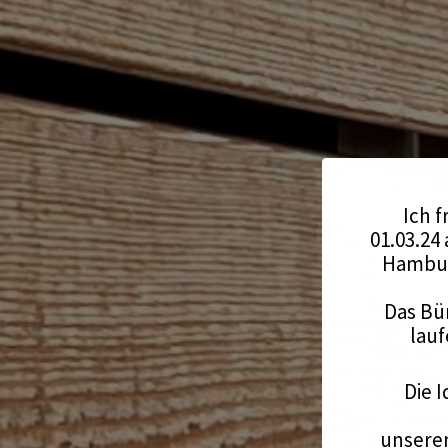
Ich f
01.03.24
Hambur
Das Bü
lauf
Die I
unserem