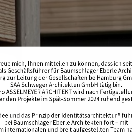
reue mich, Ihnen mitteilen zu können, dass ich se
 als Geschäftsführer für Baumschlager Eberle Archi
g zur Leitung der Gesellschaften be Hamburg G
SAA Schweger Architekten GmbH tätig bin.
ro ASSELMEYER ARCHITEKT wird nach Fertigstellun
enden Projekte im Spät-Sommer 2024 ruhend gest
dee und das Prinzip der Identitätsarchitektur® füh
bei Baumschlager Eberle Architekten fort – mit
 internationalen und breit aufgestellten Team h