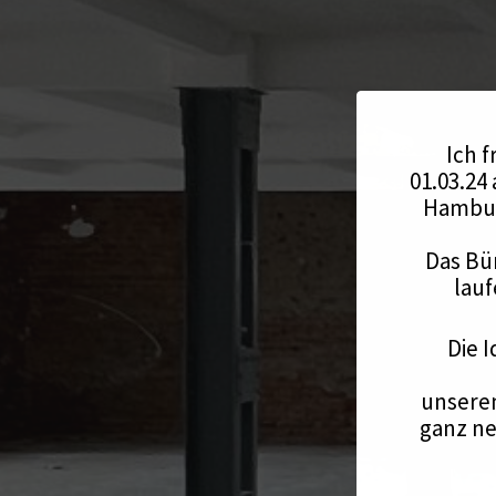
Ich f
01.03.24
Hambur
Das Bü
lauf
Die I
unserem
ganz ne