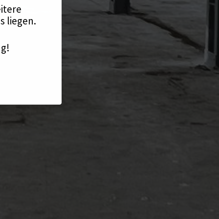
itere
 liegen.
ng!