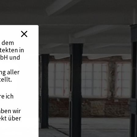
it dem
tekten in
mbH und
g aller
ellt.
re ich
aben wir
ekt über