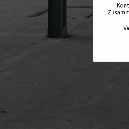
Kont
Zusamme
Vi