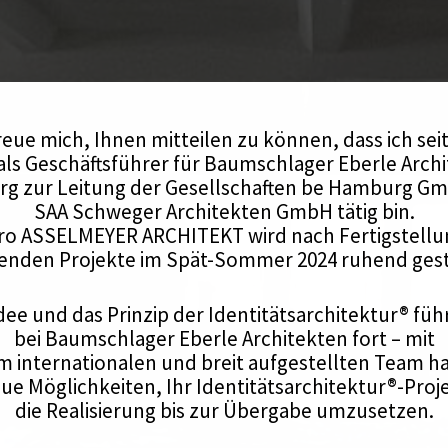
reue mich, Ihnen mitteilen zu können, dass ich se
 als Geschäftsführer für Baumschlager Eberle Archi
g zur Leitung der Gesellschaften be Hamburg G
SAA Schweger Architekten GmbH tätig bin.
ro ASSELMEYER ARCHITEKT wird nach Fertigstellun
enden Projekte im Spät-Sommer 2024 ruhend gest
dee und das Prinzip der Identitätsarchitektur® füh
bei Baumschlager Eberle Architekten fort – mit
 internationalen und breit aufgestellten Team h
ue Möglichkeiten, Ihr Identitätsarchitektur®-Proj
die Realisierung bis zur Übergabe umzusetzen.