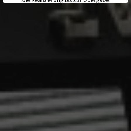
umzusetzen.
Kontaktieren Sie mich gerne - wir
freuen uns auf die weitere
Zusammenarbeit und die
spannenden Projekte, die vor uns
liegen.
Vielen Dank für Ihr Vertrauen und
Ihre Unterstützung!
Justus Asselmeyer