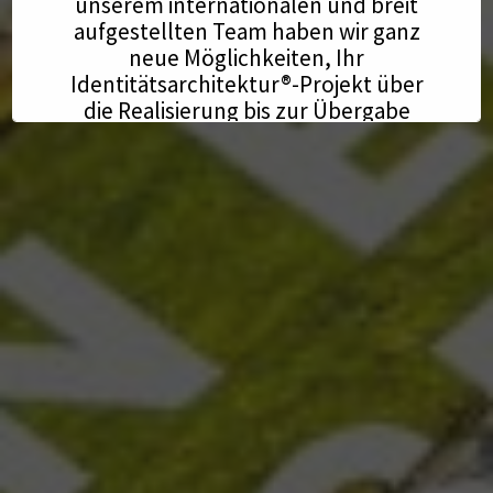
unserem internationalen und breit
aufgestellten Team haben wir ganz
neue Möglichkeiten, Ihr
Identitätsarchitektur®-Projekt über
die Realisierung bis zur Übergabe
umzusetzen.
Kontaktieren Sie mich gerne - wir
freuen uns auf die weitere
Zusammenarbeit und die
spannenden Projekte, die vor uns
liegen.
Vielen Dank für Ihr Vertrauen und
Ihre Unterstützung!
Justus Asselmeyer