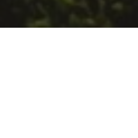
Aussen
ehrwürdig,
innen
spektakul